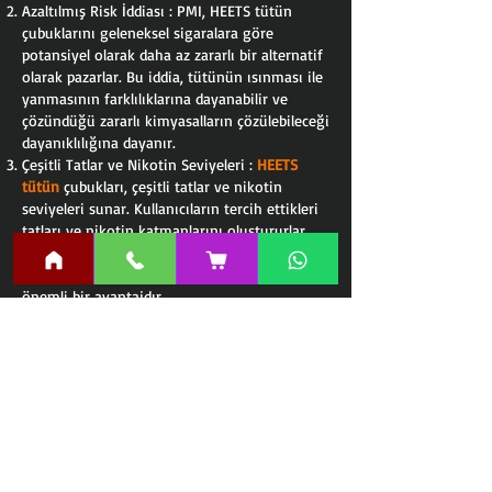
Azaltılmış Risk İddiası : PMI, HEETS tütün
çubuklarını geleneksel sigaralara göre
potansiyel olarak daha az zararlı bir alternatif
olarak pazarlar. Bu iddia, tütünün ısınması ile
yanmasının farklılıklarına dayanabilir ve
çözündüğü zararlı kimyasalların çözülebileceği
dayanıklılığına dayanır.
Çeşitli Tatlar ve Nikotin Seviyeleri :
HEETS
tütün
çubukları, çeşitli tatlar ve nikotin
seviyeleri sunar. Kullanıcıların tercih ettikleri
tatları ve nikotin katmanlarını oluştururlar.
Bu, farklı tatları deneme veya nikotin satın
almayı kişiselleştirmek isteyen kullanıcılar için
önemli bir avantajdır.
HEETS Çeşitleri Nedir?
HEETS Tütün Çubuklarının Bazı Çeşitleri:
HEETS Amber
: Zengin ve yoğun bir tütün
tadına sahiptir. Orta düzeyde nikotin içerir.
HEETS Yellow
: Hafif ve yaygın bir tütün tadı
sunar. Daha düşük nikotin içeriğine sahiptir.
Turkuaz HEETS : Tütün tadında hafif bir