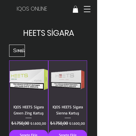
IQOS ONLİNE
HEETS SİGARA
IQOS HEETS Sigara
IQOS HEETS Sigara
Green Zing Kartuş
Sienna Kartuş
₺1.750,00
₺1.750,00
Normal Fiyat
İndirimli Fiyat
Normal Fiyat
İndirimli Fiyat
₺1.600,00
₺1.600,00
Sepete Ekle
Sepete Ekle