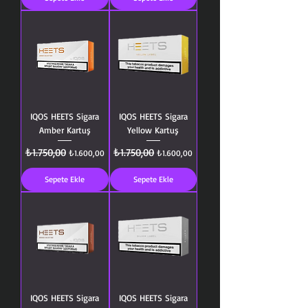
IQOS HEETS Sigara
IQOS HEETS Sigara
Amber Kartuş
Yellow Kartuş
₺1.750,00
₺1.750,00
Normal Fiyat
İndirimli Fiyat
Normal Fiyat
İndirimli Fiyat
₺1.600,00
₺1.600,00
Sepete Ekle
Sepete Ekle
IQOS HEETS Sigara
IQOS HEETS Sigara