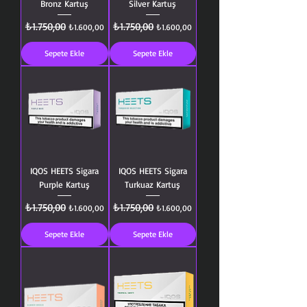
Bronz Kartuş
Silver Kartuş
₺1.750,00
₺1.750,00
Normal Fiyat
İndirimli Fiyat
Normal Fiyat
İndirimli Fiyat
₺1.600,00
₺1.600,00
Sepete Ekle
Sepete Ekle
IQOS HEETS Sigara
IQOS HEETS Sigara
Purple Kartuş
Turkuaz Kartuş
₺1.750,00
₺1.750,00
Normal Fiyat
İndirimli Fiyat
Normal Fiyat
İndirimli Fiyat
₺1.600,00
₺1.600,00
Sepete Ekle
Sepete Ekle