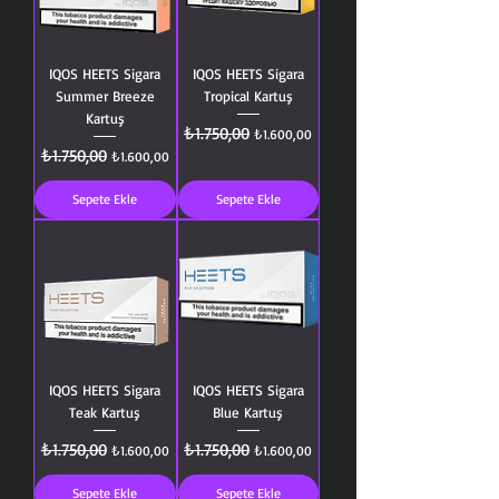
IQOS HEETS Sigara
IQOS HEETS Sigara
Summer Breeze
Tropical Kartuş
Kartuş
₺1.750,00
Normal Fiyat
İndirimli Fiyat
₺1.600,00
₺1.750,00
Normal Fiyat
İndirimli Fiyat
₺1.600,00
Sepete Ekle
Sepete Ekle
IQOS HEETS Sigara
IQOS HEETS Sigara
Teak Kartuş
Blue Kartuş
₺1.750,00
₺1.750,00
Normal Fiyat
İndirimli Fiyat
Normal Fiyat
İndirimli Fiyat
₺1.600,00
₺1.600,00
Sepete Ekle
Sepete Ekle