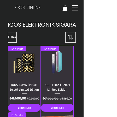
IQOS ONLİNE
IQOS ELEKTRONİK SİGARA
Filtre
En Yeniler
En Yeniler
IQOS ILUMA İ PRİME
IQOS Iluma i Remix
Seletti Limited Edition
Limited Edition
Normal Fiyat
₺8.600,00
İndirimli Fiyat
Normal Fiyat
₺7.500,00
İndirimli Fiyat
₺7.600,00
₺6.499,00
Sepete Ekle
Sepete Ekle
En Yeniler