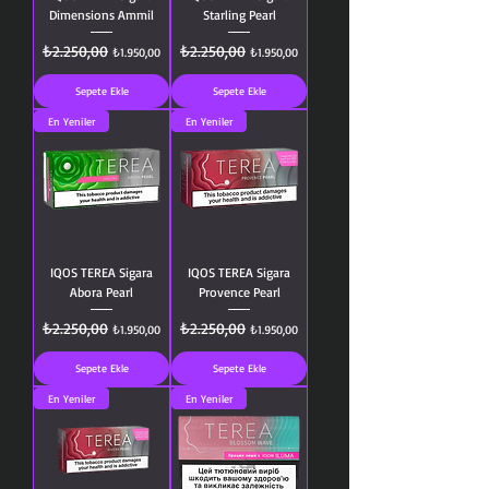
Dimensions Ammil
Starling Pearl
Normal Fiyat
₺2.250,00
İndirimli Fiyat
Normal Fiyat
₺2.250,00
İndirimli Fiyat
₺1.950,00
₺1.950,00
Sepete Ekle
Sepete Ekle
En Yeniler
En Yeniler
IQOS TEREA Sigara
IQOS TEREA Sigara
Abora Pearl
Provence Pearl
Normal Fiyat
₺2.250,00
İndirimli Fiyat
Normal Fiyat
₺2.250,00
İndirimli Fiyat
₺1.950,00
₺1.950,00
Sepete Ekle
Sepete Ekle
En Yeniler
En Yeniler