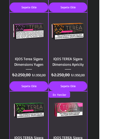
Sepete Ekle
Sepete Ekle
IQOS Terea Sigara
IQOS TEREA Sigara
Dimensions Yugen
Dimensions Apricity
Normal Fiyat
₺2.250,00
İndirimli Fiyat
Normal Fiyat
₺2.250,00
İndirimli Fiyat
₺1.950,00
₺1.950,00
Sepete Ekle
Sepete Ekle
En Yeniler
IQOS TEREA Sigara
IQOS TEREA Sigara