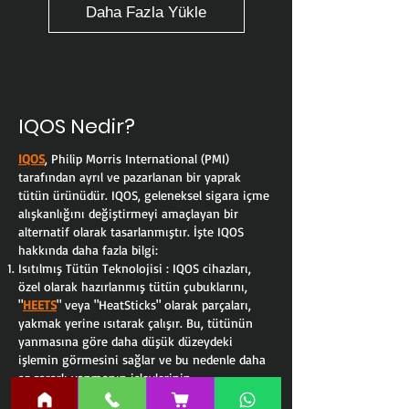
Daha Fazla Yükle
IQOS Nedir?
IQOS
, Philip Morris International (PMI)
tarafından ayrıl ve pazarlanan bir yaprak
tütün ürünüdür. IQOS, geleneksel sigara içme
alışkanlığını değiştirmeyi amaçlayan bir
alternatif olarak tasarlanmıştır. İşte IQOS
hakkında daha fazla bilgi:
Isıtılmış Tütün Teknolojisi : IQOS cihazları,
özel olarak hazırlanmış tütün çubuklarını,
"
HEETS
" veya "HeatSticks" olarak parçaları,
yakmak yerine ısıtarak çalışır. Bu, tütünün
yanmasına göre daha düşük düzeydeki
işlemin görmesini sağlar ve bu nedenle daha
az zararlı yanmanın işlevlerinin
fonksiyonlarını yerine getirir.