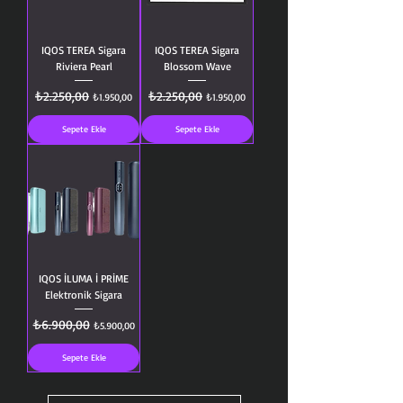
IQOS TEREA Sigara
IQOS TEREA Sigara
Riviera Pearl
Blossom Wave
Normal Fiyat
₺2.250,00
İndirimli Fiyat
Normal Fiyat
₺2.250,00
İndirimli Fiyat
₺1.950,00
₺1.950,00
Sepete Ekle
Sepete Ekle
IQOS İLUMA İ PRİME
Elektronik Sigara
Normal Fiyat
₺6.900,00
İndirimli Fiyat
₺5.900,00
Sepete Ekle