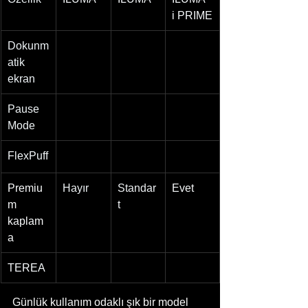
i PRIME
Dokunm
❌
✅
✅
atik 
ekran
Pause 
❌
✅
✅
Mode
FlexPuff
❌
✅
✅
Premiu
Hayır
Standar
Evet
m 
t
kaplam
a
TEREA
✅
✅
✅
Günlük kullanım odaklı şık bir model 