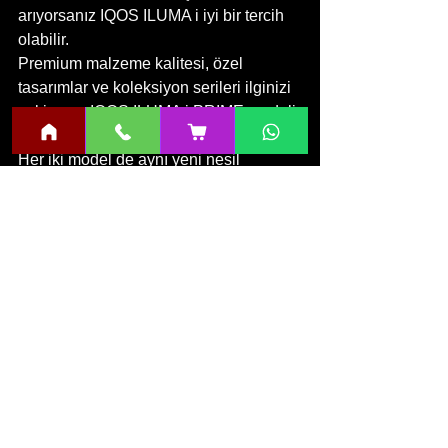
arıyorsanız IQOS ILUMA i iyi bir tercih 
olabilir.
Premium malzeme kalitesi, özel 
tasarımlar ve koleksiyon serileri ilginizi 
çekiyorsa IQOS ILUMA i PRIME modeli 
beklentilerinizi karşılayabilir.
Her iki model de aynı yeni nesil 
teknolojiyi kullanır ve TEREA ile 
uyumludur.
Sonuç
IQOS ILUMA i serisi, gelişmiş 
SMARTCORE INDUCTION 
SYSTEM™ teknolojisini yeni nesil 
akıllı özelliklerle bir araya getirerek 
kullanıcı deneyimini ileri taşıyan bir 
platform sunuyor. Dokunmatik ekran, 
Pause Mode, FlexPuff ve modern 
tasarım anlayışı sayesinde hem 