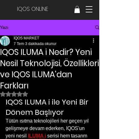
IQOS ONLİNE
Yazı
İQOS MARKET
7 Tem
3 dakikada okunur
IQOS ILUMA i Nedir? Yeni
Nesil Teknolojisi, Özellikleri
ve IQOS ILUMA'dan
Farkları
5 üzerinden NaN yıldız
IQOS ILUMA i ile Yeni Bir 
Dönem Başlıyor
Tütün ısıtma teknolojileri her geçen yıl 
gelişmeye devam ederken, IQOS'un 
yeni nesil 
ILUMA i
 serisi hem tasarım 