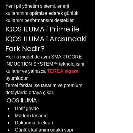
Yeni pil yönetim sistemi, enerji 
kullanımını optimize ederek günlük 
kullanım performansını destekler.
IQOS ILUMA i Prime ile 
IQOS ILUMA i Arasındaki 
Fark Nedir?
Her iki model de aynı SMARTCORE 
INDUCTION SYSTEM™ teknolojisini 
kullanır ve yalnızca 
TEREA sigara
uyumludur.
Temel farklar ise tasarım ve premium 
detaylarda ortaya çıkar.
IQOS ILUMA i
Hafif gövde
Modern tasarım
Dokunmatik ekran
Günlük kullanım odaklı yapı