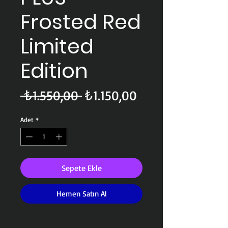
Frosted Red
Limited
Edition
Normal
İndirimli
 ₺1.550,00 
₺1.150,00
Fiyat
Fiyat
Adet
*
Sepete Ekle
Hemen Satın Al