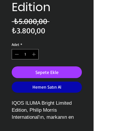
Edition
Normal
 ₺5.000,00 
İndirimli
Fiyat
₺3.800,00
Fiyat
Adet
*
Sepete Ekle
Hemen Satın Al
IQOS ILUMA Bright Limited
Edition, Philip Morris
International'ın, markanın en
son indüksiyonlu ısıtma