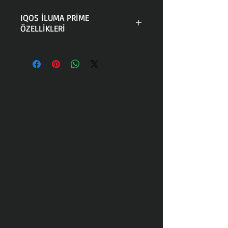
We Edition
belirli pazarlarda
IQOS İLUMA PRİME
bulunmaktadır.
IQOS
ÖZELLİKLERİ
ILUMA
ve
ILUMA
PRİME
serisinin özel
IQOS ILUMA PRİME WE EDİTİON
tasarlanmış olan bu modeli
IQOS ILUMA We Limited Edition
sınırlı stoklarda bulunmaktadır.
Özellikleri
IQOS, Philip Morris International
(PMI) tarafından geliştirilen,
tütünü ısıtarak buharlaştıran bir
elektronik sigara cihazıdır. IQOS
ILUMA serisi, PMI'nın ısıtma
teknolojisiyle çalışan
cihazlarının bir parçasıdır.
IQOS
ILUMA Prime We Edition
veya
diğer özel edisyonları, belirli
pazarlarda veya farklı
dönemlerde satışa sunulan özel