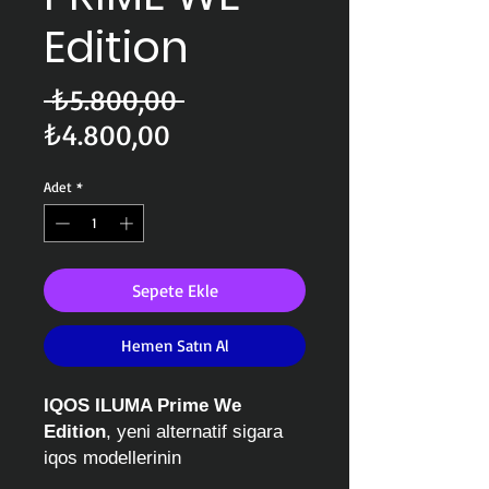
Edition
Normal
 ₺5.800,00 
İndirimli
Fiyat
₺4.800,00
Fiyat
Adet
*
Sepete Ekle
Hemen Satın Al
IQOS ILUMA Prime We
Edition
, yeni alternatif sigara
iqos modellerinin
özel tasarımıdır.
ILUMA Prime