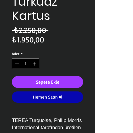
Turkuaz
Kartus
Normal
 ₺2.250,00 
İndirimli
Fiyat
₺1.950,00
Fiyat
Adet
*
Sepete Ekle
Hemen Satın Al
TEREA Turquoise, Philip Morris
International tarafından üretilen