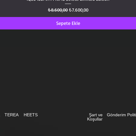
Normal Fiyat
İndirimli Fiyat
₺8.600,00
₺7.600,00
Sepete Ekle
L
TEREA
HEETS
Şart ve
Gönderim Polit
Koşullar