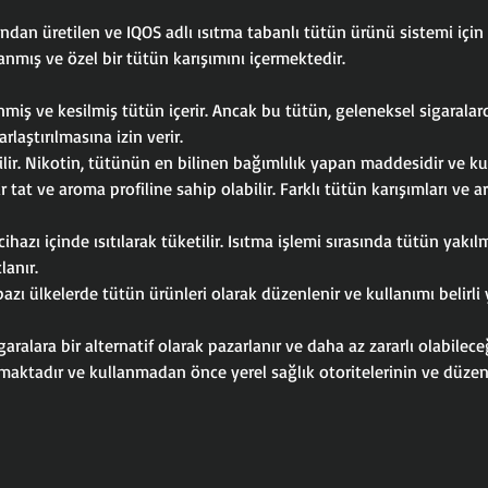
ından üretilen ve IQOS adlı ısıtma tabanlı tütün ürünü sistemi içi
lanmış ve özel bir tütün karışımını içermektedir.
lenmiş ve kesilmiş tütün içerir. Ancak bu tütün, geleneksel sigara
rlaştırılmasına izin verir.
bilir. Nikotin, tütünün en bilinen bağımlılık yapan maddesidir ve ku
 tat ve aroma profiline sahip olabilir. Farklı tütün karışımları ve ar
ihazı içinde ısıtılarak tüketilir. Isıtma işlemi sırasında tütün yak
lanır.
zı ülkelerde tütün ürünleri olarak düzenlenir ve kullanımı belirli 
ralara bir alternatif olarak pazarlanır ve daha az zararlı olabileceğ
rılmaktadır ve kullanmadan önce yerel sağlık otoritelerinin ve düzen