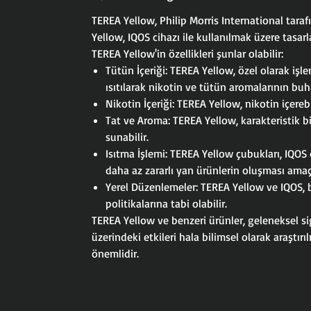
TEREA Yellow, Philip Morris International taraf
Yellow, IQOS cihazı ile kullanılmak üzere tasar
TEREA Yellow'in özellikleri şunlar olabilir:
Tütün İçeriği: TEREA Yellow, özel olarak iş
ısıtılarak nikotin ve tütün aromalarının buha
Nikotin İçeriği: TEREA Yellow, nikotin içere
Tat ve Aroma: TEREA Yellow, karakteristik bir
sunabilir.
Isıtma İşlemi: TEREA Yellow çubukları, IQOS c
daha az zararlı yan ürünlerin oluşması amaç
Yerel Düzenlemeler: TEREA Yellow ve IQOS, ba
politikalarına tabi olabilir.
TEREA Yellow ve benzeri ürünler, geleneksel siga
üzerindeki etkileri hala bilimsel olarak araştı
önemlidir.