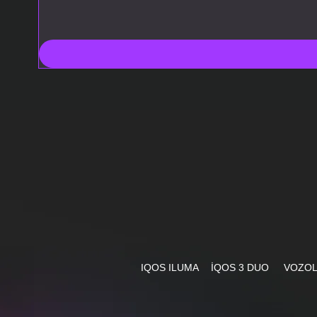
IQOS ILUMA
İQOS 3 DUO
VOZO