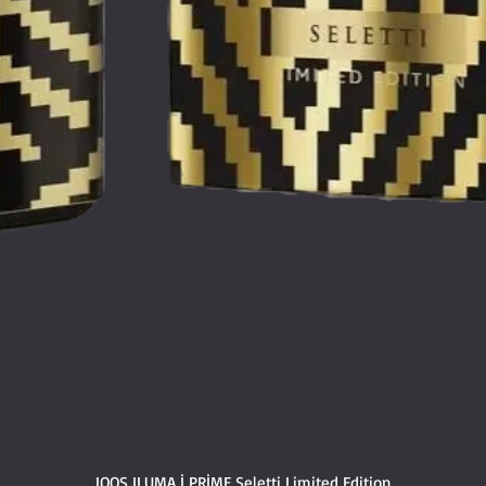
IQOS ILUMA İ PRİME Seletti Limited Edition
Hızlı Bakış