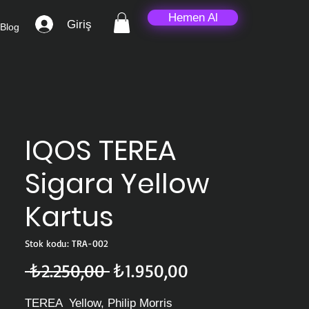
Hemen Al
Giriş
Blog
IQOS TEREA
Sigara Yellow
Kartus
Stok kodu: TRA-002
Normal
İndirimli
 ₺2.250,00 
₺1.950,00
Fiyat
Fiyat
TEREA Yellow, Philip Morris